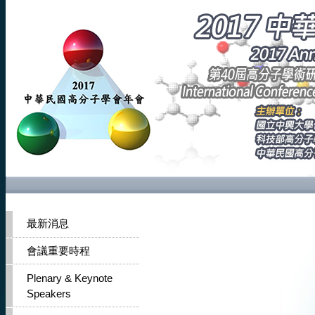
最新消息
會議重要時程
Plenary & Keynote
Speakers